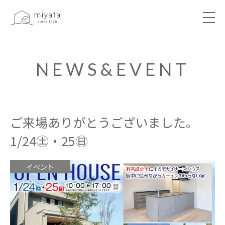
ABOUT
NEWS&EVENT
NEWS&EVENT
WORKS
ご来場ありがとうございました。
1/24㊏・25㊐
VOICE
イベント
LIBRARY
COMPANY