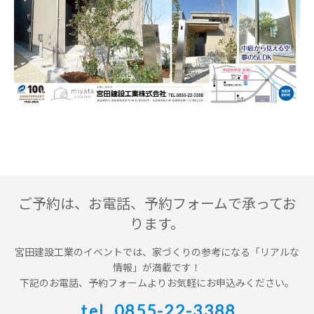
INVESTMENT
CONDOMINIUM
design casa
trip
問い合わせ・資料請求
ご予約は、
お電話
、
予約フォームで承ってお
ります
。
お電話はこちら
宮田建設工業のイベントでは、家づくりの参考になる「リアルな
情報」が満載です！
下記のお電話、予約フォームよりお気軽にお申込みください。
tel. 0855-22-3388