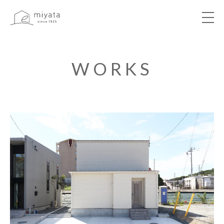
ABOUT
WORKS
NEWS&EVENT
WORKS
VOICE
LIBRARY
COMPANY