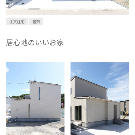
INVESTMENT
CONDOMINIUM
注文住宅
書斎
居心地のいいお家
design casa
trip
問い合わせ・資料請求
お電話はこちら