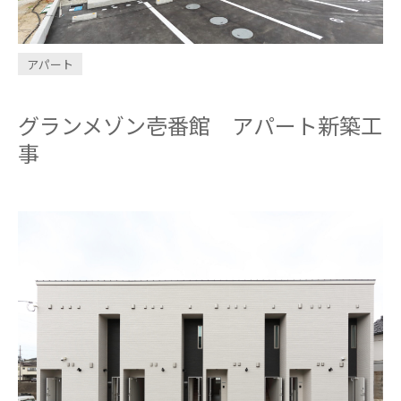
INVESTMENT
CONDOMINIUM
アパート
グランメゾン壱番館 アパート新築工
design casa
trip
事
問い合わせ・資料請求
お電話はこちら