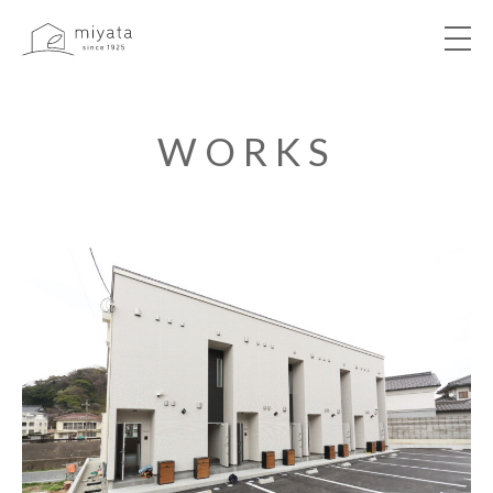
ABOUT
WORKS
NEWS&EVENT
WORKS
VOICE
LIBRARY
COMPANY