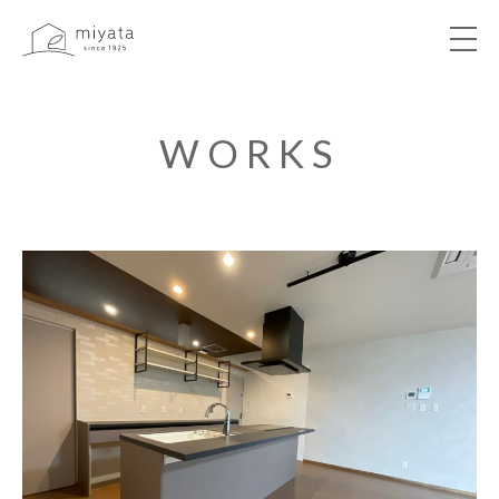
ABOUT
WORKS
NEWS&EVENT
WORKS
VOICE
LIBRARY
COMPANY