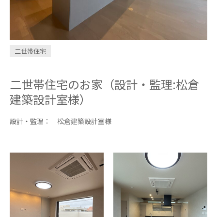
INVESTMENT
CONDOMINIUM
二世帯住宅
design casa
trip
二世帯住宅のお家（設計・監理:松倉
建築設計室様）
問い合わせ・資料請求
設計・監理： 松倉建築設計室様
お電話はこちら