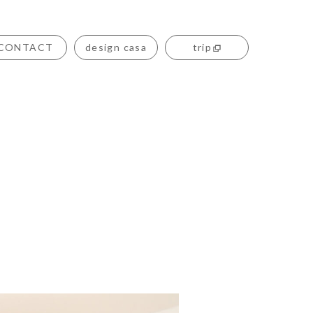
CONTACT
design casa
trip