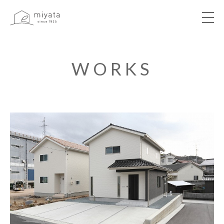
ABOUT
WORKS
NEWS&EVENT
WORKS
VOICE
LIBRARY
COMPANY