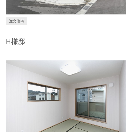
INVESTMENT
CONDOMINIUM
注文住宅
H様邸
design casa
trip
問い合わせ・資料請求
お電話はこちら