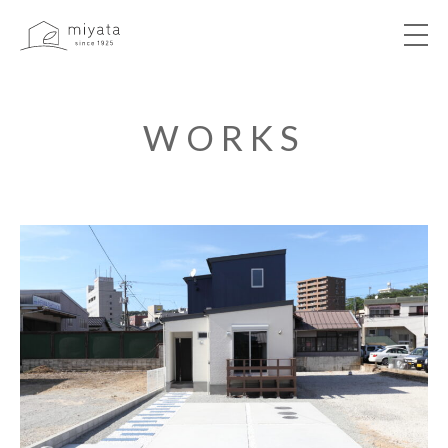
ABOUT
WORKS
NEWS&EVENT
WORKS
VOICE
LIBRARY
COMPANY