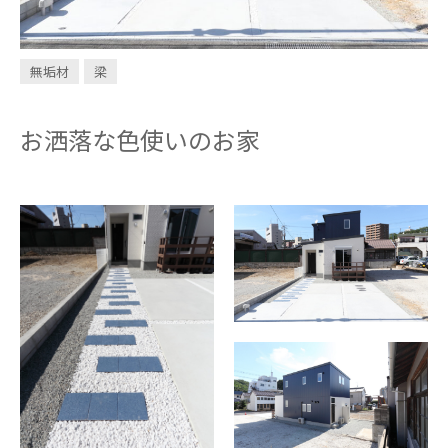
INVESTMENT
CONDOMINIUM
無垢材
梁
お洒落な色使いのお家
design casa
trip
問い合わせ・資料請求
お電話はこちら