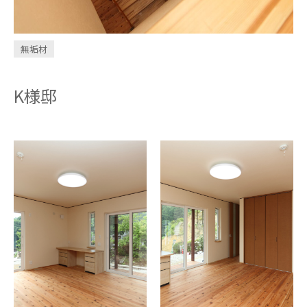
INVESTMENT
CONDOMINIUM
無垢材
K様邸
design casa
trip
問い合わせ・資料請求
お電話はこちら