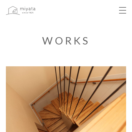
ABOUT
WORKS
NEWS&EVENT
WORKS
VOICE
LIBRARY
COMPANY