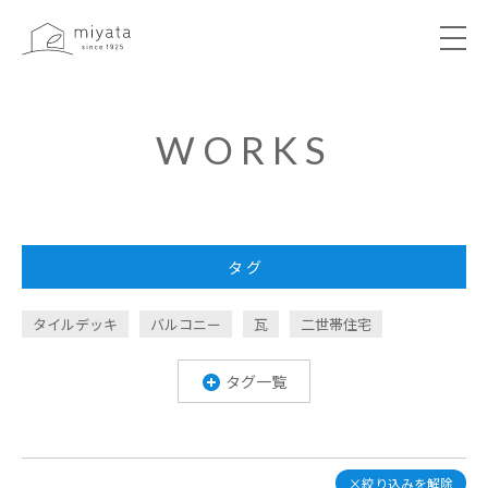
ABOUT
WORKS
NEWS&EVENT
WORKS
タ グ
VOICE
タイルデッキ
バルコニー
瓦
二世帯住宅
アパート
ヌック
倉庫
病院
鉄骨階段
勾配天井
デザイン格子
造作
間接照明
タグ一覧
LIBRARY
規格住宅
書斎
ドッグカフェ
ウッドデッキ
丸窓
平屋
無垢材
全館空調
梁
中庭
店舗
吹き抜け
注文住宅
リフォーム
COMPANY
×絞り込みを解除
キャットウオーク
レッドシダー
スタディスペース