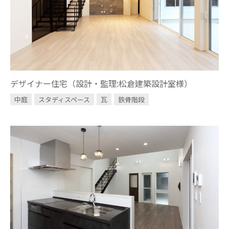
タグ一覧
タイルデッキ
バルコニー
瓦
二世帯住宅
アパート
ヌック
倉庫
デザイナー住宅（設計・監理:松倉建築設計室様）
病院
鉄骨階段
勾配天井
デザイン格子
中庭
スタディスペース
瓦
鉄骨階段
造作
間接照明
規格住宅
書斎
ドッグカフェ
ウッドデッキ
丸窓
平屋
無垢材
全館空調
梁
中庭
店舗
吹き抜け
注文住宅
リフォーム
キャットウオーク
レッドシダー
スタディスペース
和風