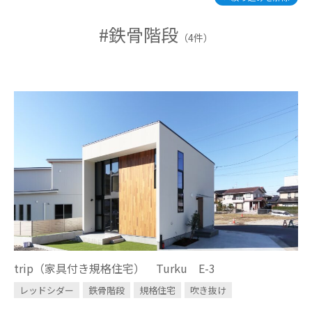
和風
#鉄骨階段
INVESTMENT
（4件）
CONDOMINIUM
design casa
trip
問い合わせ・資料請求
お電話はこちら
trip（家具付き規格住宅） Turku E-3
レッドシダー
鉄骨階段
規格住宅
吹き抜け